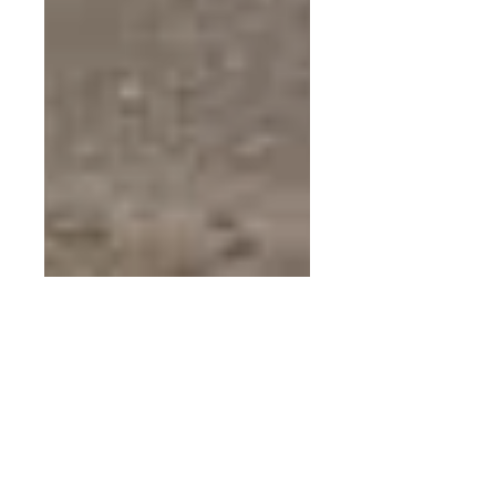
5 oct 2020
7 min de lectura
La crisis de hambre
que azota a