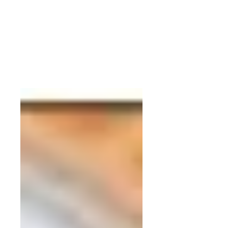
Latinoamérica
La pandemia y las medidas para
contenerla han hecho resurgir la
pobreza en toda la región. En el
barrio de Lo Hermida, en
Santiago de...