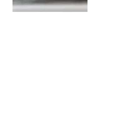
17 sept 2020
2 min de lectura
Incendios en casa:
¿Qué hacer si un
electrodoméstico se
prende en llamas?
PASO a PASO
Sigue esta práctica guía PASO a