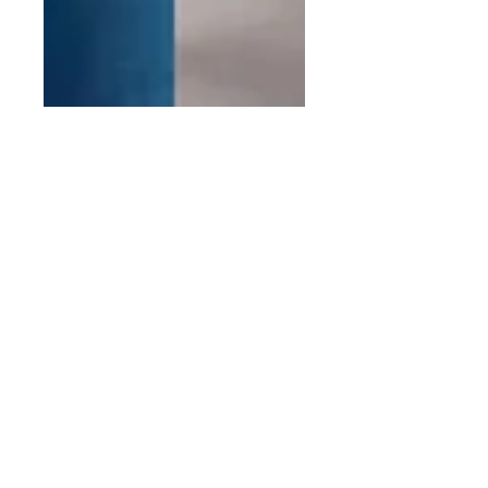
28 oct 2020
1 min de lectura
¿Cómo ha afectado la
pandemia al sector de
Protección Contra
Incendios?
Video Entrevista a Antonio
Tortosa, vicepresidente de