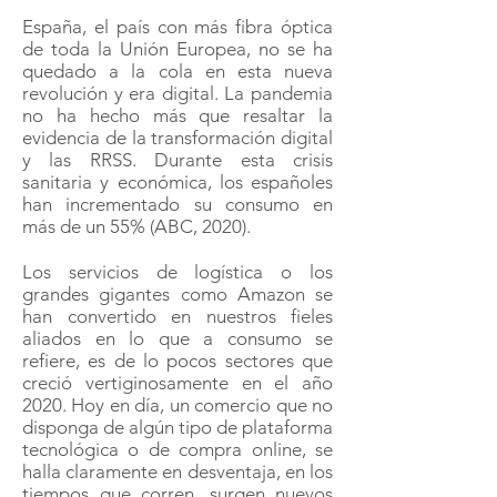
forma de comunicarnos y de
interactuar con la sociedad, ya sea a
través del teletrabajo, donde se han
demostrado las grandes ventajas que
posee esta nueva herramienta o la
educación, en la que actualmente se
está ampliando enormemente la
formación online, y el uso de
plataformas tecnológicas de
aprendizaje.
España, el país con más fibra óptica
de toda la Unión Europea, no se ha
quedado a la cola en esta nueva
revolución y era digital. La pandemia
no ha hecho más que resaltar la
evidencia de la transformación digital
y las RRSS. Durante esta crisis
sanitaria y económica, los españoles
han incrementado su consumo en
más de un 55% (ABC, 2020).
Los servicios de logística o los