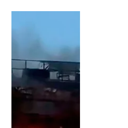
PASO si algún día se incendia un
electrodoméstico en tu casa. El
2020 es sin duda alguna, uno de
los años...