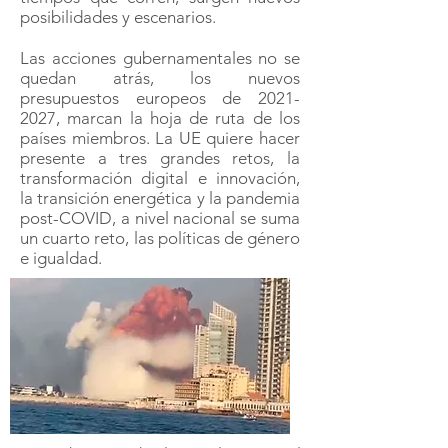
grandes gigantes como Amazon se
han convertido en nuestros fieles
aliados en lo que a consumo se
refiere, es de lo pocos sectores que
creció vertiginosamente en el año
2020. Hoy en día, un comercio que no
disponga de algún tipo de plataforma
tecnológica o de compra online, se
halla claramente en desventaja, en los
tiempos que corren, surgen nuevos
posibilidades y escenarios.
Las acciones gubernamentales no se
quedan atrás, los nuevos
presupuestos europeos de
2021-
2027
, marcan la hoja de ruta de los
países miembros. La UE quiere hacer
presente a tres grandes retos, la
transformación digital e innovación,
la transición energética y la pandemia
post-COVID, a nivel nacional se suma
un cuarto reto, las políticas de género