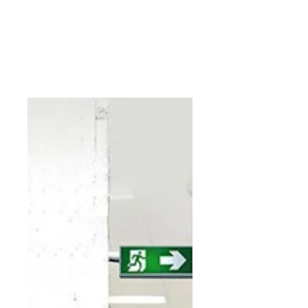
en hoteles y edificios
de viviendas desvelan
la falta de seguridad
Los incendios de las últimas
semanas en hoteles de lujo
(Marbella, donde falleció una
persona, y Estepona) y en un
rascacielos (20...