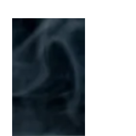
Tecnifuego "Desde la Asociación
nos estamos volcando mucho en
el mantenimiento...