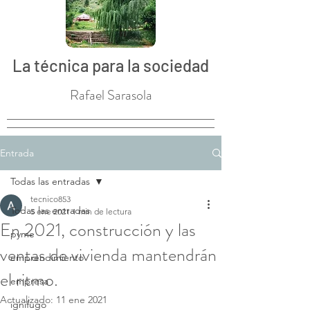
La técnica para la sociedad
Rafael Sarasola
Entrada
Todas las entradas
tecnico853
Todas las entradas
5 ene 2021
1 min de lectura
En 2021, construcción y las
pyme
ventas de vivienda mantendrán
emprendimiento
el ritmo.
empresa
Actualizado:
11 ene 2021
ignifugo