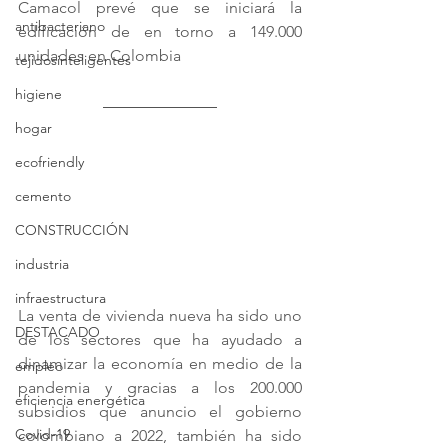
Camacol prevé que se iniciará la 
antibacteriano
edificación de en torno a 149.000 
unidades en Colombia
tejidosinteligentes
higiene
hogar
ecofriendly
cemento
CONSTRUCCIÓN
industria
infraestructura
La venta de vivienda nueva ha sido uno 
DESTACADO
de los sectores que ha ayudado a 
dinamizar la economía en medio de la 
empleo
pandemia y gracias a los 200.000 
eficiencia energética
subsidios que anuncio el gobierno 
Covid-19
colombiano a 2022, también ha sido 