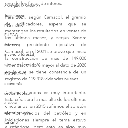
uno de los focos de interés.
energías renovables
Tecnifuego
Para 2021, según Camacol, el gremio 
de edificadores, espera que se 
Patrimonio
mantengan los resultados en ventas de 
FUEGO
los últimos meses, y según Sandra 
Forero, presidente ejecutiva de 
reformas
Camacol, en el 2021 se prevé que inicie 
incendio forestal
la construcción de mas de 149.000 
medio ambiente
viviendas, un 26% mayor al dato de 2020 
en la que se tiene constancia de un 
FACHADAS
registro de 119.318 viviendas nuevas.
economía
“Iniciar viviendas es muy importante. 
sector público
Esta cifra será la más alta de los últimos 
europa
cinco años; en 2015 sufrimos el apretón 
sector privado
de los precios del petróleo y en 
iniciaciones siempre el tema estuvo 
turismo
ajustándose, pero esto es algo muy 