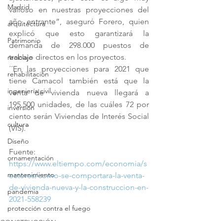
Madrid
valioso en nuestras proyecciones del 
año entrante”, aseguró Forero, quien 
arquitectura
explicó que esto garantizará la 
Patrimonio
demanda de 298.000 puestos de 
trabajo directos en los proyectos.
reciclaje
´´En las proyecciones para 2021 que 
rehabilitación
tiene Camacol también está que la 
ingeniería civil
venta de vivienda nueva llegará a 
195.500 unidades, de las cuáles 72 por 
inversión
ciento serán Viviendas de Interés Social 
cultura
(VIS).``
Diseño
Fuente:
ornamentación
https://www.eltiempo.com/economia/s
mantenimiento
ectores/como-se-comportara-la-venta-
de-vivienda-nueva-y-la-construccion-en-
pandemia
2021-558239
protección contra el fuego