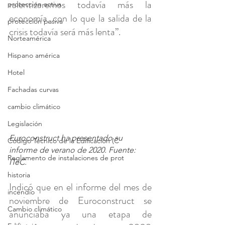
ralentizaremos todavía más la 
protección activa
economía, con lo que la salida de la 
protección pasiva
crisis todavía será más lenta”.
Norteamérica
Hispano américa
Hotel
Fachadas curvas
cambio climático
Legislación
Euroconstruct ha presentado su 
Código Técnico de la Edificación (C
informe de verano de 2020. Fuente: 
Reglamento de instalaciones de prot
ITeC.
historia
Indicó que en el informe del mes de 
incendio
noviembre de Euroconstruct se 
Cambio climático
anunciaba ya una etapa de 