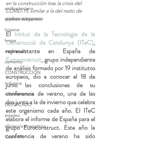
en la construcción tras la crisis del 
antibacteriano
COVID-19, similar a la del resto de 
países europeos
tejidosinteligentes
higiene
El 
Intitut de la Tecnologia de la 
hogar
Construcció de Catalunya (ITeC)
, 
representante en España de 
ecofriendly
Euroconstruct
, grupo independiente 
cemento
de análisis formado por 19 institutos 
CONSTRUCCIÓN
europeos, dio a conocer el 18 de 
industria
junio las conclusiones de su 
conferencia de verano, una de las 
infraestructura
dos junto a la de invierno que celebra 
DESTACADO
este organismo cada año. El ITeC 
empleo
elabora el informe de España para el 
eficiencia energética
grupo Euroconstruct. Este año la 
conferencia de verano ha sido 
Covid-19