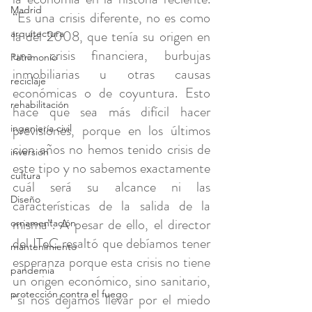
Madrid
“Es una crisis diferente, no es como 
la del 2008, que tenía su origen en 
arquitectura
una crisis financiera, burbujas 
Patrimonio
inmobiliarias u otras causas 
reciclaje
económicas o de coyuntura. Esto 
rehabilitación
hace que sea más difícil hacer 
previsiones, porque en los últimos 
ingeniería civil
cien años no hemos tenido crisis de 
inversión
este tipo y no sabemos exactamente 
cultura
cuál será su alcance ni las 
Diseño
características de la salida de la 
misma”. A pesar de ello, el director 
ornamentación
del ITeC resaltó que debíamos tener 
mantenimiento
esperanza porque esta crisis no tiene 
pandemia
un origen económico, sino sanitario, 
protección contra el fuego
“si nos dejamos llevar por el miedo 