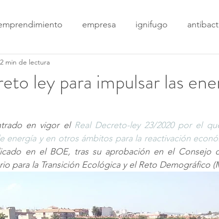
emprendimiento
empresa
ignifugo
antibac
2 min de lectura
ne
hogar
ecofriendly
cemento
CONST
to ley para impulsar las ene
DESTACADO
empleo
eficiencia energética
ntrado en vigor el 
Real Decreto-ley 23/2020 por el qu
 energía y en otros ámbitos para la reactivación econ
ifuego
Patrimonio
FUEGO
reformas
in
icado en el BOE, tras su aprobación en el Consejo de
rio para la Transición Ecológica y el Reto Demográfico 
DAS
economía
sector público
europa