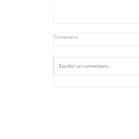
Comentarios
Escribir un comentario...
The New York Times premia a la
empresa española Technosylva
con “The 2020 Good Tech
Awards”