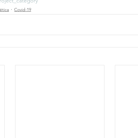
oject_category
ética
Covid-19