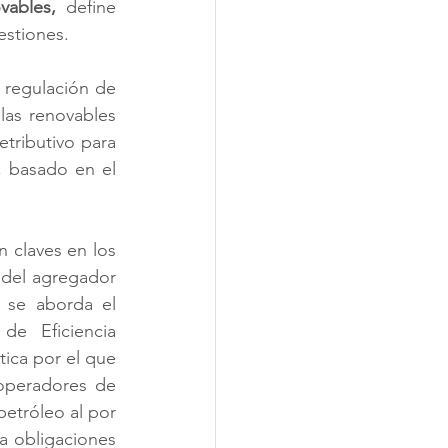
vables,
 define 
estiones.
a regulación de 
as renovables 
tributivo para 
, basado en el 
claves en los 
 del agregador 
 se aborda el 
de Eficiencia 
ica por el que 
operadores de 
etróleo al por 
 obligaciones 