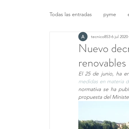
Todas las entradas
pyme
tecnico853
6 jul 2020
tejidosinteligentes
higie
Nuevo decre
renovables
industria
infraestructura
El 25 de junio, ha e
medidas en materia de
energías renovables
Tecn
normativa se ha publ
propuesta del Ministe
medio ambiente
FACHA