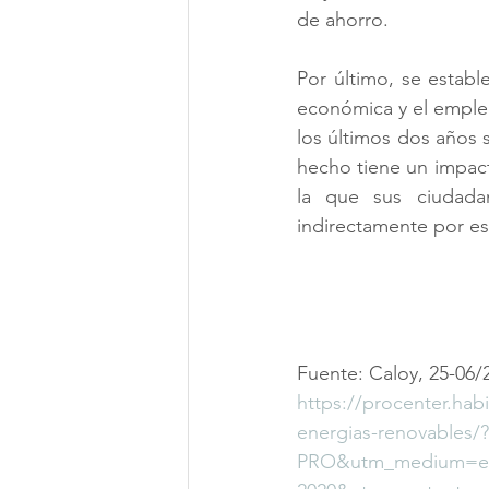
de ahorro.
Por último, se establ
económica y el empleo
los últimos dos años s
hecho tiene un impac
la que sus ciudada
indirectamente por es
Fuente: Caloy, 25-06/
https://procenter.habi
energias-renovables
PRO&utm_medium=ema