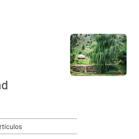
ad
rtículos