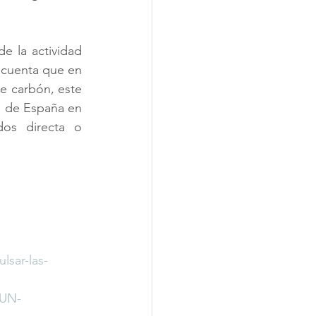
e la actividad 
 cuenta que en 
e carbón, este 
 de España en 
os directa o 
lsar-las-
JUN-