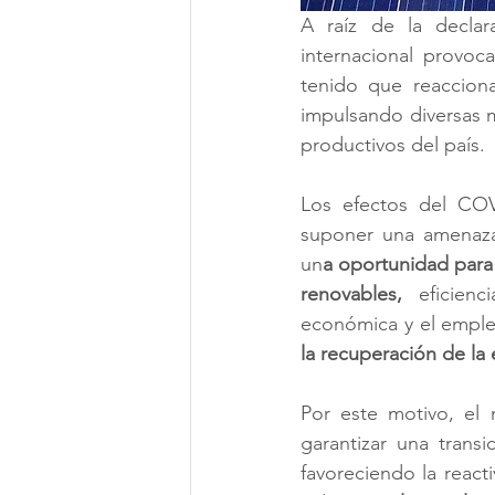
A raíz de la declar
internacional provoc
tenido que reaccion
impulsando diversas 
productivos del país. 
Los efectos del COV
suponer una amenaza 
un
a oportunidad para 
renovables,
 eficienc
económica y el emple
la recuperación de l
Por este motivo, el
garantizar una transi
favoreciendo la react