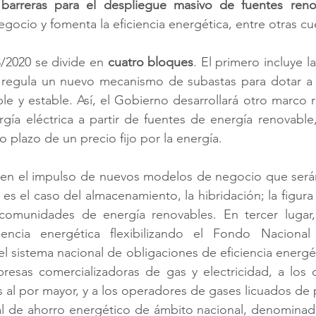
 barreras para el despliegue masivo de fuentes reno
ocio y fomenta la eficiencia energética, entre otras cu
3/2020 se divide en 
cuatro bloques
. El primero incluye l
 regula un nuevo mecanismo de subastas para dotar a l
e y estable. Así, el Gobierno desarrollará otro marco re
gía eléctrica a partir de fuentes de energía renovable
 plazo de un precio fijo por la energía.
 en el impulso de nuevos modelos de negocio que serán 
s el caso del almacenamiento, la hibridación; la figura
comunidades de energía renovables. En tercer lugar,
encia energética flexibilizando el Fondo Nacional 
el sistema nacional de obligaciones de eficiencia energét
presas comercializadoras de gas y electricidad, a los 
 al por mayor, y a los operadores de gases licuados de p
l de ahorro energético de ámbito nacional, denominada