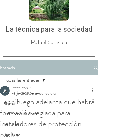
La técnica para la sociedad
Rafael Sarasola
Entrada
Todas las entradas
tecnico853
Todas las entradas
8 jul 2020
2 min de lectura
Tecnifuego adelanta que habrá
pyme
formación reglada para
emprendimiento
instaladores de protección
empresa
pasiva
ignifugo