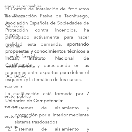
energías renovables
El Comité de Instalación de Productos 
de Protección Pasiva de Tecnifuego, 
Tecnifuego
Asociación Española de Sociedades de 
Patrimonio
Protección contra Incendios, ha 
FUEGO
participado activamente para hacer 
realidad esta demanda, 
aportando 
reformas
propuestas y conocimientos técnicos a 
incendio forestal
Incual, Instituto Nacional de 
Cualificación
, y participando en las 
medio ambiente
reuniones entre expertos para definir el 
FACHADAS
esquema y la temática de los cursos.
economía
La cualificación está formada por 
7 
sector público
Unidades de Competencia
: 
europa
Sistemas de aislamiento y 
protección por el interior mediante 
sector privado
sistema trasdosados.  
turismo
Sistemas de aislamiento y 