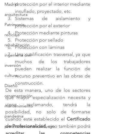
protección por el interior mediante 
Madrid
insuflado, proyectado, etc. 
arquitectura
Sistemas de aislamiento y 
Patrimonio
protección por el exterior 
Protección mediante pinturas
reciclaje
Protección por sellado 
rehabilitación
Protección con láminas
Una cualificación trasversal, ya que 
ingeniería civil
muchos de los trabajadores 
inversión
pueden realizar la función de 
cultura
recurso preventivo en las obras de 
construcción.
Diseño
De esta manera, uno de los sectores 
ornamentación
que mayor especialización necesita y 
viene reclamando, tendrá la 
mantenimiento
posibilidad, no solo de formarse 
pandemia
cuando esté establecido el 
Certificado 
de Profesionalidad
, sino también podrá 
protección contra el fuego
acreditar las competencias 