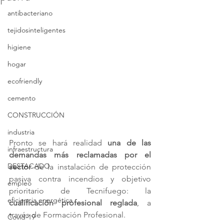
antibacteriano
tejidosinteligentes
higiene
hogar
ecofriendly
cemento
CONSTRUCCIÓN
industria
Pronto se hará realidad 
una de las 
infraestructura
demandas más reclamadas por el 
DESTACADO
sector
 de la instalación de protección 
pasiva contra incendios y objetivo 
empleo
prioritario de Tecnifuego: la 
eficiencia energética
cualificación profesional reglada
, a 
través de Formación Profesional. 
Covid-19