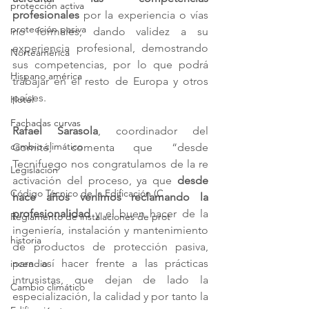
protección activa
profesionales
 por la experiencia o vías 
protección pasiva
no formales, dando validez a su 
experiencia profesional, demostrando 
Norteamérica
sus competencias, por lo que podrá 
Hispano américa
trabajar en el resto de Europa y otros 
países.
Hotel
Fachadas curvas
Rafael Sarasola
, coordinador del 
cambio climático
Comité, comenta que “desde 
Tecnifuego nos congratulamos de la re 
Legislación
activación del proceso, ya que 
desde 
Código Técnico de la Edificación (C
hace años venimos reclamando la 
profesionalidad
 y el buen hacer de la 
Reglamento de instalaciones de prot
ingeniería, instalación y mantenimiento 
historia
de productos de protección pasiva, 
para así hacer frente a las prácticas 
incendio
intrusistas, que dejan de lado la 
Cambio climático
especialización, la calidad y por tanto la 