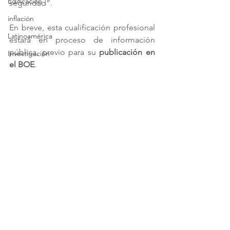
Edificación
seguridad”.
inflación
En breve, esta cualificación profesional 
Latinoamérica
estará en proceso de información 
pública, previo para su 
publicación en 
Investigación
el BOE
.
amianto
empresa
Tecnifuego
asbesto
FUEGO
Ver todo
Entradas recientes