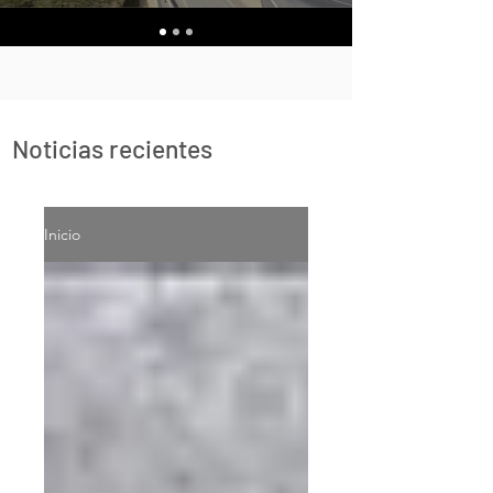
Noticias recientes
Inicio