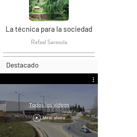
La técnica para la sociedad
Rafael Sarasola
Destacado
Todos los videos
Mirar ahora